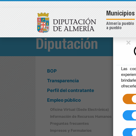
Municipios
Almería pueblo
a pueblo
×
Diputación
Las coo
BOP
experie
Transparencia
brindarl
ofrecerl
Perfil del contratante
Empleo público
Oficina Virtual (Sede Electrónica)
Información de Recursos Humanos
Preguntas frecuentes
Impresos y Formularios