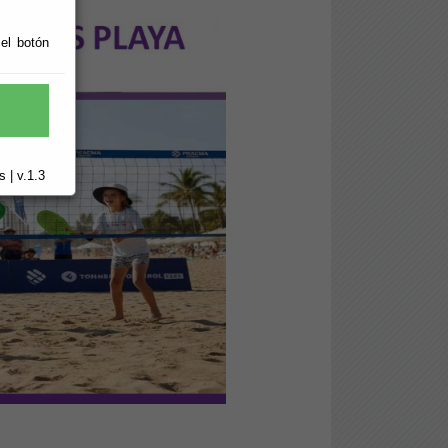
 el botón
 | v.1.3