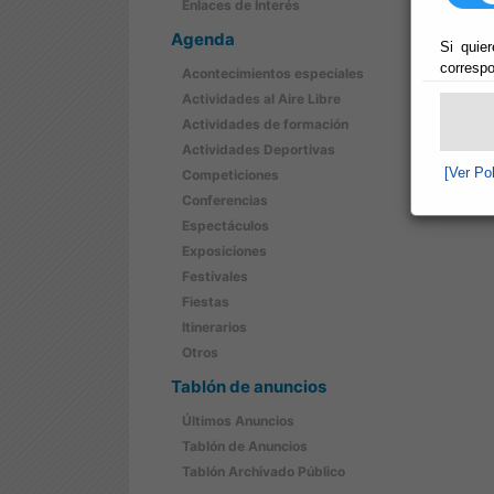
Enlaces de Interés
Agenda
Si quier
correspo
Acontecimientos especiales
Actividades al Aire Libre
Actividades de formación
Actividades Deportivas
[Ver Po
Competiciones
Conferencias
Espectáculos
Exposiciones
Festivales
Fiestas
Itinerarios
Otros
Tablón de anuncios
Últimos Anuncios
Tablón de Anuncios
Tablón Archivado Público