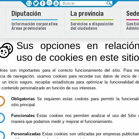
Buscar
Diputación
La provincia
Sede
Información corporativa
Servicios a disposición
Gestió
Áreas provinciales
del ciudadano
Admini
Sus opciones en relación
uso de cookies en este siti
Inicio
-
Diputación
- Encuentros Educativos de Promoción d
kies son importantes para el correcto funcionamiento del sitio. Para me
Encuentros Educati
ncia de navegación, usamos cookies para recordar sus datos de inicio de 
e un inicio seguro, recopilar estadísticas para optimizar la funcionalidad de
Promoción de Tenis 
e contenido personalizado en función de sus intereses.
Obligatorias
Se requieren estas cookies para permitir la funcional
06-26
sitio principal.
Funcionales
Estas cookies nos permiten analizar el uso del Sitio 
manera que podamos medir y mejorar el funcionamiento.
Personalizadas
Estas cookies son utilizadas por empresas publicitar